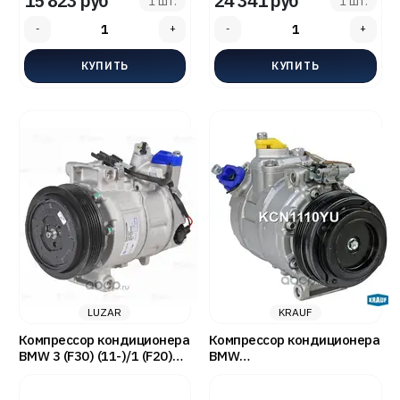
15 823 руб
24 341 руб
1 шт.
1 шт.
LUZAR
KRAUF
Компрессор кондиционера
Компрессор кондиционера
BMW 3 (F30) (11-)/1 (F20)
BMW
(11-) 1.6I - LUZAR LCAC2630
F07/F10/F11/F12/X5(E70/71)
- KRAUF KCN1110YU