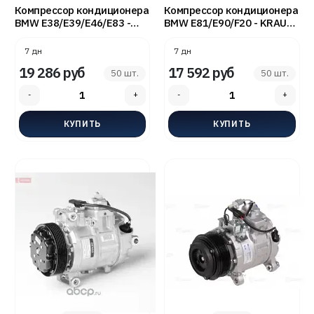
Компрессор кондиционера
Компрессор кондиционера
BMW E38/E39/E46/E83 -
BMW E81/E90/F20 - KRAUF
KRAUF KCN0110GW
KCC0944YU
7 дн
7 дн
19 286 руб
17 592 руб
50 шт.
50 шт.