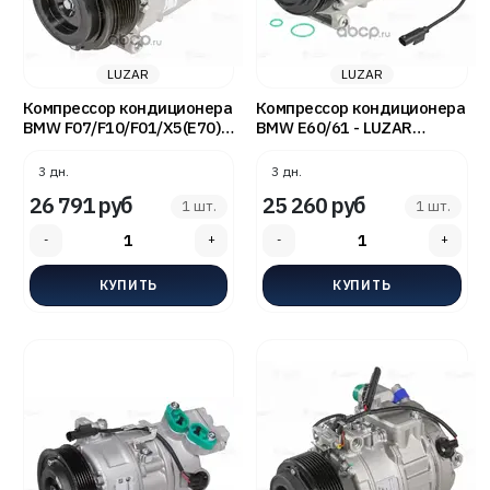
LUZAR
LUZAR
Компрессор кондиционера
Компрессор кондиционера
BMW F07/F10/F01/X5(E70)
BMW E60/61 - LUZAR
3.0D/4.0D - LUZAR
LCAC2660
LCAC2672
3 дн.
3 дн.
26 791 руб
25 260 руб
1 шт.
1 шт.